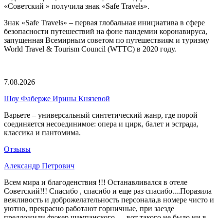
«Советский » получила знак «Safe Travels».
Знак «Safe Travels» – первая глобальная инициатива в сфере
безопасности путешествий на фоне пандемии коронавируса,
запущенная Всемирным советом по путешествиям и туризму
World Travel & Tourism Council (WTTC) в 2020 году.
7.08.2026
Шоу Фаберже Ирины Князевой
Варьете – универсальный синтетический жанр, где порой
соединяется несоединимое: опера и цирк, балет и эстрада,
классика и пантомима.
Отзывы
Александр Петрович
Всем мира и благоденствия !!! Останавливался в отеле
Советский!!! Спасибо , спасибо и еще раз спасибо....Поразила
вежливость и доброжелательность персонала,в номере чисто и
уютно, прекрасно работают горничные, при заезде
предложили фужер шампанского......вот такого не было ни в