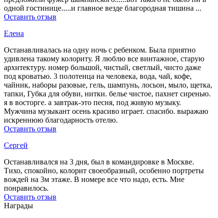
одной гостинице.....и главное везде благородная тишина ...
Оставить отзыв
Елена
Останавливалась на одну ночь с ребенком. Была приятно
удивлена такому колориту. Я люблю все винтажное, старую
архитектуру. номер большой, чистый, светлый, чисто даже
под кроватью. 3 полотенца на человека, вода, чай, кофе,
чайник, наборы разовые, гель, шампунь, лосьон, мыло, щетка,
тапки, Губка для обуви, нитки. белье чистое, пахнет сиренью.
я в восторге. а завтрак-это песня, под живую музыку.
Мужчина музыкант осень красиво играет. спасибо. выражаю
искреннюю благодарность отелю.
Оставить отзыв
Сергей
Останавливался на 3 дня, был в командировке в Москве.
Тихо, спокойно, колорит своеобразный, особенно портреты
вождей на 3м этаже. В номере все что надо, есть. Мне
понравилось.
Оставить отзыв
Награды