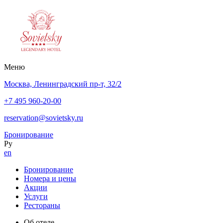
Меню
Москва,
Ленинградский пр-т,
32/2
+7 495 960-20-00
reservation@sovietsky.ru
Бронирование
Ру
en
Бронирование
Номера и цены
Акции
Услуги
Рестораны
Об отеле